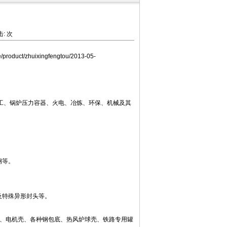
击:
次
ile/product/zhuixingfengtou/2013-05-
、锅炉压力容器、火电、冶炼、环保、机械及其
碳钢等。
及特殊异形封头等。
平管板、电机壳、各种钢包底、热风炉球壳、铁路专用罐