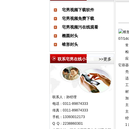
宅男视频下载软件
宅男视频免费下载
宅男视频污在线观看
椭圆封头
07/1dc
锥形封头
常用标准
检验标准
应用
联系宅男在线小视频
>>更多
它容器
壳体
适用
工艺
材质：不
联系人：孙经理
加工能
电话：0311-89874333
主要
传真：0311-89874333
主要
手机：13393012173
经营
Q Q：2238860301
1 压