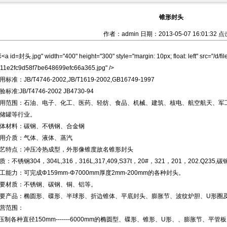
锥形封头
作者：admin 日期：2013-05-07 16:01:32 点
封头.jpg" width="400" height="300" style="margin: 10px; float: left" src="/d/f
11e2fc9d58f7be648699efc66a365.jpg" />
：JB/T4746-2002,JB/T1619-2002,GB16749-1997
:JB/T4746-2002 JB4730-94
范围：石油、电子、化工、医药、轻纺、食品、机械、建筑、核电、航空航天、军工
储罐等行业。
材料：碳钢、不锈钢、合金钢
介质：气体、液体、蒸汽
特点：冲压冷热成型，外形像锥度故名
锥形封头
锈钢304，304L,316，316L,317,409,S37t，20#，321，201，202.Q235,
力：可完成Φ159mm-Φ7000mm厚度2mm-200mm的各种封头。
材质：不锈钢、碳钢、铜、铝等。
产品：椭圆形、碟形、半球形、折边锥体、平底封头、膨胀节、波纹炉胆、U形圈
范围：
制各种直径150mm-------6000mm的椭圆型、碟形、锥形、U形、、膨胀节、