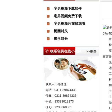
宅男视频下载软件
宅男视频免费下载
宅男视频污在线观看
椭圆封头
07/c4
锥形封头
常用标准
检验标准
应用
联系宅男在线小视频
>>更多
它容器
壳体
适用
工艺
材质：不
联系人：孙经理
加工能
电话：0311-89874333
主要
传真：0311-89874333
主要
手机：13393012173
经营
Q Q：2238860301
1 压