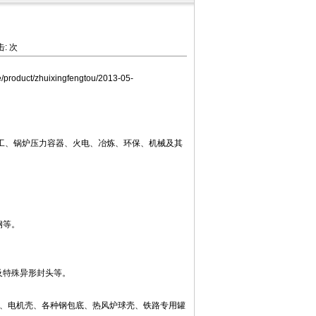
击:
次
ile/product/zhuixingfengtou/2013-05-
、锅炉压力容器、火电、冶炼、环保、机械及其
碳钢等。
及特殊异形封头等。
平管板、电机壳、各种钢包底、热风炉球壳、铁路专用罐