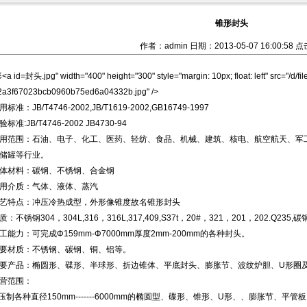
锥形封头
作者：admin 日期：2013-05-07 16:00:58 点
封头.jpg" width="400" height="300" style="margin: 10px; float: left" src="/d/f
f2a3f67023bcb0960b75ed6a04332b.jpg" />
：JB/T4746-2002,JB/T1619-2002,GB16749-1997
:JB/T4746-2002 JB4730-94
范围：石油、电子、化工、医药、轻纺、食品、机械、建筑、核电、航空航天、军工
储罐等行业。
材料：碳钢、不锈钢、合金钢
介质：气体、液体、蒸汽
特点：冲压冷热成型，外形像锥度故名
锥形封头
锈钢304，304L,316，316L,317,409,S37t，20#，321，201，202.Q235,
力：可完成Φ159mm-Φ7000mm厚度2mm-200mm的各种封头。
材质：不锈钢、碳钢、铜、铝等。
产品：椭圆形、碟形、半球形、折边锥体、平底封头、膨胀节、波纹炉胆、U形圈
范围：
制各种直径150mm-------6000mm的椭圆型、碟形、锥形、U形、、膨胀节、