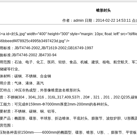
锥形封头
作者：admin 日期：2014-02-22 14:53:11 点
封头.jpg" width="400" height="300" style="margin: 10px; float: left" src="/d/f
66bbeedf4f78925c4995b3497423d.jpg" />
：JB/T4746-2002,JB/T1619-2002,GB16749-1997
:JB/T4746-2002 JB4730-94
范围：石油、电子、化工、医药、轻纺、食品、机械、建筑、核电、航空航天、军工
储罐等行业。
材料：碳钢、不锈钢、合金钢
介质：气体、液体、蒸汽
特点：冲压冷热成型，外形像锥度故名
锥形封头
锈钢304，304L,316，316L,317,409,S37t，20#，321，201，202.Q235,
力：可完成Φ159mm-Φ7000mm厚度2mm-200mm的各种封头。
材质：不锈钢、碳钢、铜、铝等。
产品：椭圆形、碟形、半球形、折边锥体、平底封头、膨胀节、波纹炉胆、U形圈
范围：
制各种直径150mm-------6000mm的椭圆型、碟形、锥形、U形、、膨胀节、