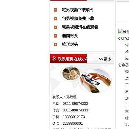
宅男视频下载软件
宅男视频免费下载
宅男视频污在线观看
椭圆封头
07/f7c
锥形封头
常用标准
检验标准
应用
联系宅男在线小视频
>>更多
它容器
壳体
适用
工艺
材质：不
联系人：孙经理
加工能
电话：0311-89874333
主要
传真：0311-89874333
主要
手机：13393012173
经营
Q Q：2238860301
1 压