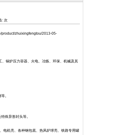
击:
次
ile/product/zhuixingfengtou/2013-05-
、锅炉压力容器、火电、冶炼、环保、机械及其
碳钢等。
及特殊异形封头等。
平管板、电机壳、各种钢包底、热风炉球壳、铁路专用罐